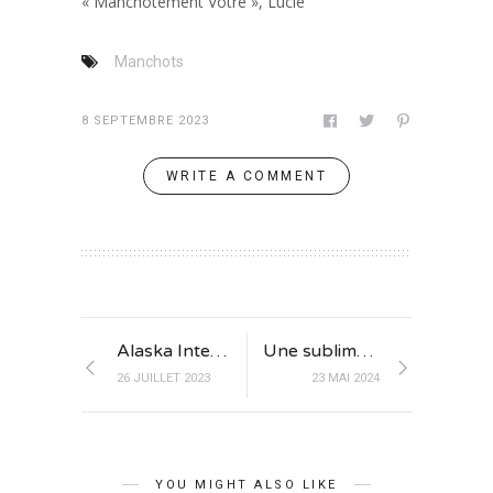
« Manchotement Vôtre », Lucie
Manchots
8 SEPTEMBRE 2023
WRITE A COMMENT
Alaska Intemporelle : L’Appel de la Nature Sauvage et des Grandes Emotions.
Une sublime croisière à bord d’un voilier Star Clippers
26 JUILLET 2023
23 MAI 2024
YOU MIGHT ALSO LIKE