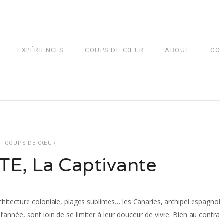
EXPÉRIENCES
COUPS DE CŒUR
ABOUT
CO
COUPS DE CŒUR
, La Captivante
chitecture coloniale, plages sublimes… les Canaries, archipel espagnol
’année, sont loin de se limiter à leur douceur de vivre. Bien au contrai