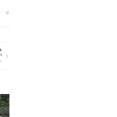
k
n
24