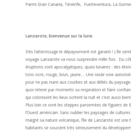
Parmi Gran Canaria, Ténérife, Fuerteventura, La Gomer
Lanzarote, bienvenue sur la lune.
Dès l’atterrissage le dépaysement est garanti ! L’île se
voyage Lanzarote va nous surprendre mille fois. Du cô
éruptions sont apocalyptiques, quasi lunaires : des éte
tons ocre, rouge, brun, jaune…. Une seule voie autorisé
pour ne pas nuire aux courbes et aux déliés du paysage. 
quoi retenir par moments sa respiration et faire confia
qui colonisent les lieux sortent la nuit et c’est aussi bien
Plus loin ce sont les steppes parsemées de figuiers de 
l’Ouest américain. Sans oublier les paysages de culture
malgré sa nature volcanique, l’île de Lanzarote est une t
habitants se soucient très sérieusement du développement