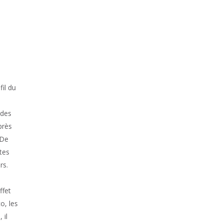
fil du
 des
près
 De
tes
rs.
ffet
o, les
 il