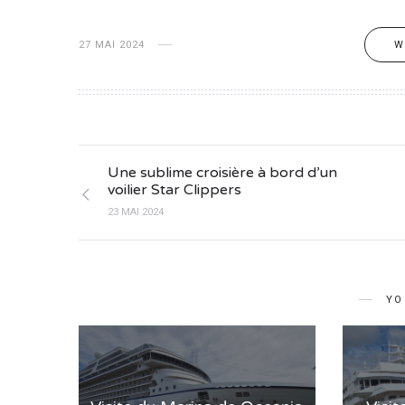
27 MAI 2024
W
Une sublime croisière à bord d’un
voilier Star Clippers
23 MAI 2024
YO