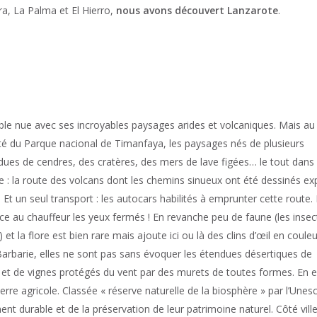
a, La Palma et El Hierro,
nous avons découvert Lanzarote
.
mble nue avec ses incroyables paysages arides et volcaniques. Mais au 
té du Parque nacional de Timanfaya, les paysages nés de plusieurs
ndues de cendres, des cratères, des mers de lave figées… le tout dans
e : la route des volcans dont les chemins sinueux ont été dessinés ex
Et un seul transport : les autocars habilités à emprunter cette route.
nce au chauffeur les yeux fermés ! En revanche peu de faune (les insec
!) et la flore est bien rare mais ajoute ici ou là des clins d’œil en couleu
Barbarie, elles ne sont pas sans évoquer les étendues désertiques de
s et de vignes protégés du vent par des murets de toutes formes. En e
erre agricole. Classée « réserve naturelle de la biosphère » par l’Unesc
 durable et de la préservation de leur patrimoine naturel. Côté ville,