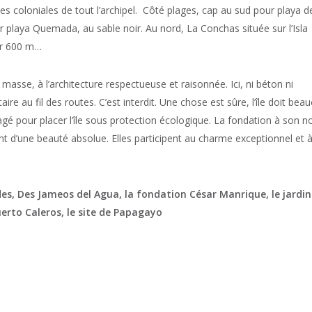
lles coloniales de tout l’archipel. Côté plages, cap au sud pour playa d
 playa Quemada, au sable noir. Au nord, La Conchas située sur l’Isla
sur 600 m…
masse, à l’architecture respectueuse et raisonnée. Ici, ni béton ni
re au fil des routes. C’est interdit. Une chose est sûre, l’île doit bea
gagé pour placer l’île sous protection écologique. La fondation à son 
ont d’une beauté absolue. Elles participent au charme exceptionnel et 
des, Des Jameos del Agua, la fondation César Manrique, le jardin
Puerto Caleros, le site de Papagayo